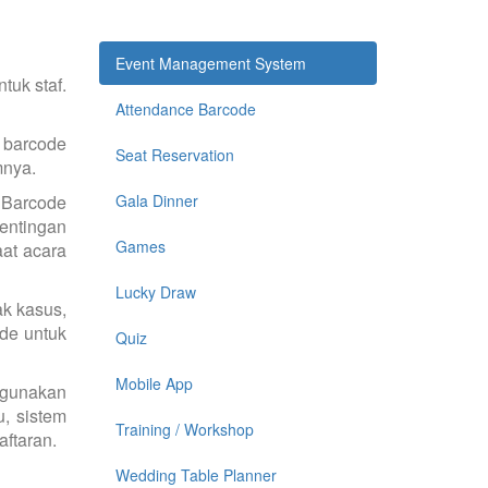
Event Management System
tuk staf.
Attendance Barcode
 barcode
Seat Reservation
mnya.
 Barcode
Gala Dinner
pentingan
Games
aat acara
Lucky Draw
k kasus,
ode untuk
Quiz
Mobile App
ggunakan
, sistem
Training / Workshop
aftaran.
Wedding Table Planner