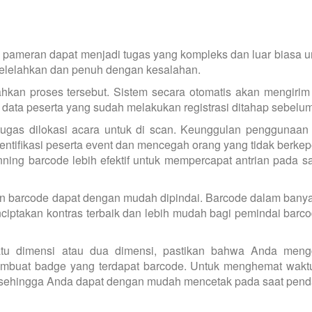
n pameran dapat menjadi tugas yang kompleks dan luar biasa un
melelahkan dan penuh dengan kesalahan.
hkan proses tersebut. Sistem secara otomatis akan mengirim
si data peserta yang sudah melakukan registrasi ditahap sebelu
tugas dilokasi acara untuk di scan. Keunggulan penggunaan
ntifikasi peserta event dan mencegah orang yang tidak berke
anning barcode lebih efektif untuk mempercapat antrian pada s
n barcode dapat dengan mudah dipindai. Barcode dalam banya
enciptakan kontras terbaik dan lebih mudah bagi pemindai barc
tu dimensi atau dua dimensi, pastikan bahwa Anda men
embuat badge yang terdapat barcode. Untuk menghemat waktu
unak sehingga Anda dapat dengan mudah mencetak pada saat pend