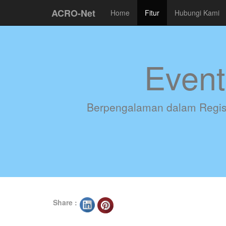
ACRO-Net
Home
Fitur
Hubungi Kami
Even
Berpengalaman dalam Registr
Share :