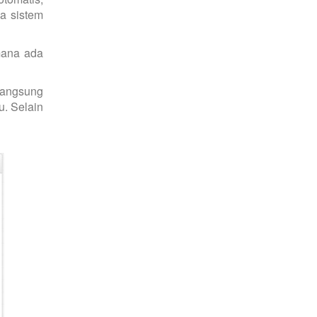
a sistem
mana ada
langsung
u. Selain