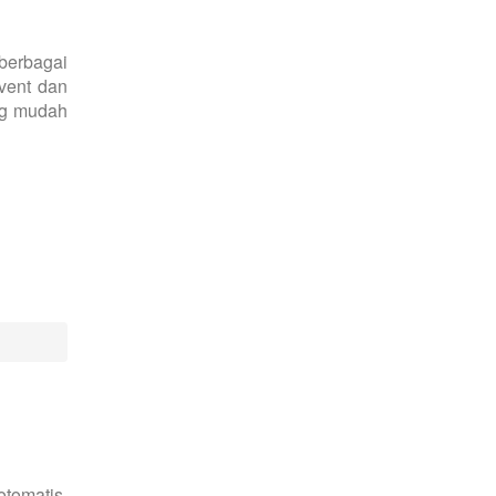
berbagai
event dan
ang mudah
otomatis,