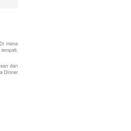
 Di mana
 tempati.
esan dan
la Dinner